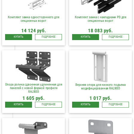
Комплект замка одностороннего для
Комплект замка с накладками PD для
секционных ворот
секционных ворот
14 124 руб.
18 083 руб.
КУПИТЬ
ПОДРОБНЕЕ
КУПИТЬ
ПОДРОБНЕЕ
Опора ролика сдвоенная удлиненная для
Верхняя опора для низкого подъема
панелей с новой формой профиля
модифицированная RAL9003
RAL9003
1 605 руб.
1 017 руб.
КУПИТЬ
ПОДРОБНЕЕ
КУПИТЬ
ПОДРОБНЕЕ