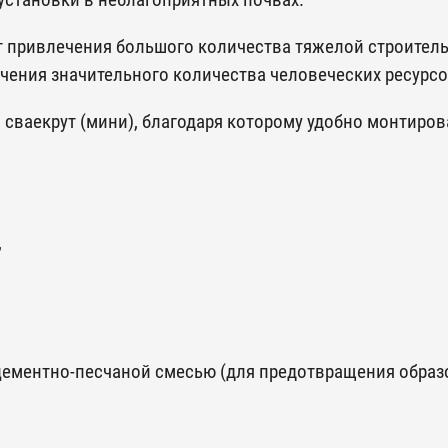
установки в неблагоприятных почвах.
ет привлечения большого количества тяжелой строител
ечения значительного количества человеческих ресурс
сваекрут (мини), благодаря которому удобно монтиров
,
цементно-песчаной смесью (для предотвращения образ