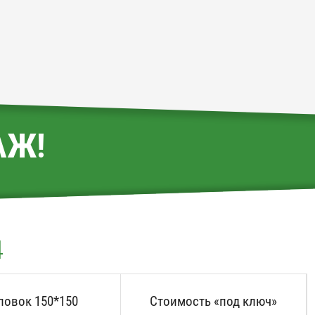
АЖ!
4
ловок 150*150
Стоимость «под ключ»