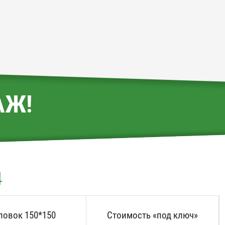
АЖ!
4
ловок 150*150
Стоимость «под ключ»