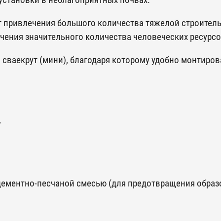
установки в неблагоприятных почвах.
ет привлечения большого количества тяжелой строител
ечения значительного количества человеческих ресурс
сваекрут (мини), благодаря которому удобно монтиров
,
цементно-песчаной смесью (для предотвращения образ