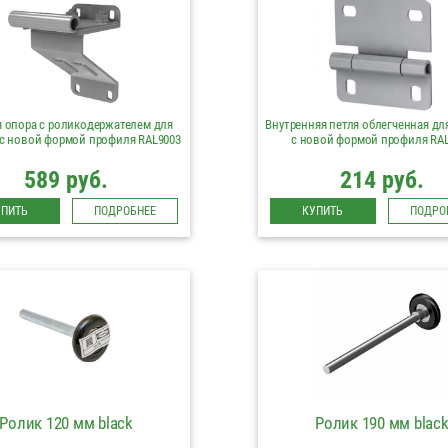
я опора с роликодержателем для
Внутренняя петля облегченная дл
с новой формой профиля RAL9003
с новой формой профиля RA
589 руб.
214 руб.
УПИТЬ
ПОДРОБНЕЕ
КУПИТЬ
ПОДРО
Ролик 120 мм black
Ролик 190 мм blac